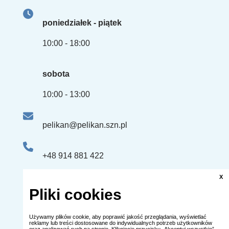
poniedziałek - piątek
10:00 - 18:00
sobota
10:00 - 13:00
pelikan@pelikan.szn.pl
+48 914 881 422
+48 661 507 863
X
Pliki cookies
ul. Edmunda Bałuki 2 lok.U3
Używamy plików cookie, aby poprawić jakość przeglądania, wyświetlać
reklamy lub treści dostosowane do indywidualnych potrzeb użytkowników
(dawna ulica Obrońców Stalingradu)
oraz analizować ruch na stronie. Kliknięcie przycisku „Akceptuj wszystkie”