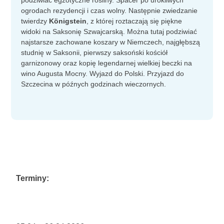
podziwiać egzotyczne rośliny. Spacer po urokliwych
ogrodach rezydencji i czas wolny. Następnie zwiedzanie
twierdzy
Königstein
, z której roztaczają się piękne
widoki na Saksonię Szwajcarską. Można tutaj podziwiać
najstarsze zachowane koszary w Niemczech, najgłębszą
studnię w Saksonii, pierwszy saksoński kościół
garnizonowy oraz kopię legendarnej wielkiej beczki na
wino Augusta Mocny. Wyjazd do Polski. Przyjazd do
Szczecina w późnych godzinach wieczornych.
Terminy: