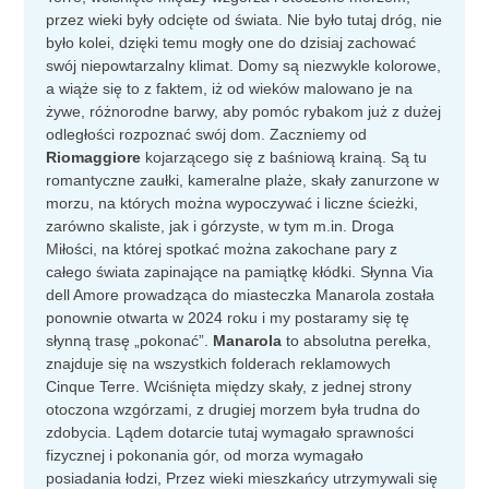
przez wieki były odcięte od świata. Nie było tutaj dróg, nie
było kolei, dzięki temu mogły one do dzisiaj zachować
swój niepowtarzalny klimat. Domy są niezwykle kolorowe,
a wiąże się to z faktem, iż od wieków malowano je na
żywe, różnorodne barwy, aby pomóc rybakom już z dużej
odległości rozpoznać swój dom. Zaczniemy od
Riomaggiore
kojarzącego się z baśniową krainą. Są tu
romantyczne zaułki, kameralne plaże, skały zanurzone w
morzu, na których można wypoczywać i liczne ścieżki,
zarówno skaliste, jak i górzyste, w tym m.in. Droga
Miłości, na której spotkać można zakochane pary z
całego świata zapinające na pamiątkę kłódki. Słynna Via
dell Amore prowadząca do miasteczka Manarola została
ponownie otwarta w 2024 roku i my postaramy się tę
słynną trasę „pokonać”.
Manarola
to absolutna perełka,
znajduje się na wszystkich folderach reklamowych
Cinque Terre. Wciśnięta między skały, z jednej strony
otoczona wzgórzami, z drugiej morzem była trudna do
zdobycia. Lądem dotarcie tutaj wymagało sprawności
fizycznej i pokonania gór, od morza wymagało
posiadania łodzi, Przez wieki mieszkańcy utrzymywali się