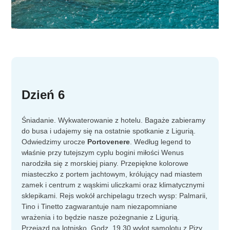
Dzień 6
Śniadanie. Wykwaterowanie z hotelu. Bagaże zabieramy
do busa i udajemy się na ostatnie spotkanie z Ligurią.
Odwiedzimy urocze
Portovenere
. Według legend to
właśnie przy tutejszym cyplu bogini miłości Wenus
narodziła się z morskiej piany. Przepiękne kolorowe
miasteczko z portem jachtowym, królujący nad miastem
zamek i centrum z wąskimi uliczkami oraz klimatycznymi
sklepikami. Rejs wokół archipelagu trzech wysp: Palmarii,
Tino i Tinetto zagwarantuje nam niezapomniane
wrażenia i to będzie nasze pożegnanie z Ligurią.
Przejazd na lotnisko. Godz. 19.30 wylot samolotu z Pizy.