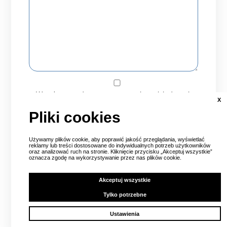
Wyrażam zgodę na przetwarzanie moich danych
X
osobowych zgodnie z ustawą o ochronie danych
Pliki cookies
osobowych w celu (np. wysyłania informacji
handlowej). Podanie danych osobowych jest
dobrowolne. Zostałem poinformowany, że
Używamy plików cookie, aby poprawić jakość przeglądania, wyświetlać
reklamy lub treści dostosowane do indywidualnych potrzeb użytkowników
przysługuje mi prawo dostępu do swoich danych,
oraz analizować ruch na stronie. Kliknięcie przycisku „Akceptuj wszystkie”
możliwości ich poprawiania, żądania zaprzestania
oznacza zgodę na wykorzystywanie przez nas plików cookie.
ich przetwarzania. Administratorem danych jest
biuro turystyczne Pelikan ul. Edmunda Bałuki 2
Akceptuj wszystkie
lok. U3, 70-406 Szczecin
Tylko potrzebne
Ustawienia