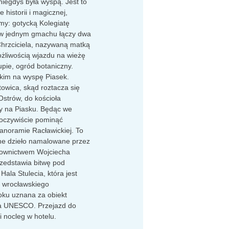
niegdyś była wyspą. Jest to
 historii i magicznej,
my: gotycką Kolegiatę
 w jednym gmachu łączy dwa
Chrzciciela, nazywaną matką
ożliwością wjazdu na wieżę
pie, ogród botaniczny.
kim na wyspę Piasek.
owica, skąd roztacza się
strów, do kościoła
ny na Piasku. Będąc we
oczywiście pominąć
anoramie Racławickiej. To
ne dzieło namalowane przez
rownictwem Wojciecha
rzedstawia bitwę pod
ala Stulecia, która jest
m wrocławskiego
ku uznana za obiekt
a UNESCO. Przejazd do
i nocleg w hotelu.