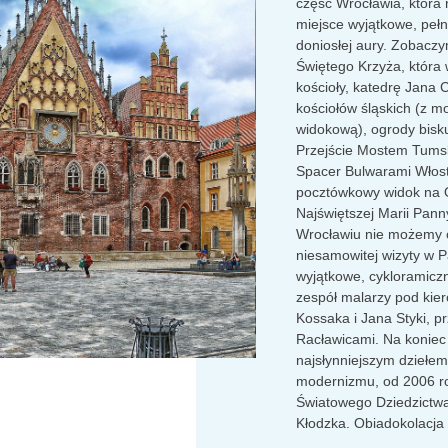
część Wrocławia, która 
miejsce wyjątkowe, pełne
doniosłej aury. Zobaczy
Świętego Krzyża, która
kościoły, katedrę Jana 
kościołów śląskich (z m
widokową), ogrody bisku
Przejście Mostem Tums
Spacer Bulwarami Włost
pocztówkowy widok na O
Najświętszej Marii Pan
Wrocławiu nie możemy 
niesamowitej wizyty w P
wyjątkowe, cykloramicz
zespół malarzy pod kie
Kossaka i Jana Styki, p
Racławicami. Na koniec H
najsłynniejszym dziełe
modernizmu, od 2006 ro
Światowego Dziedzictw
Kłodzka. Obiadokolacja 