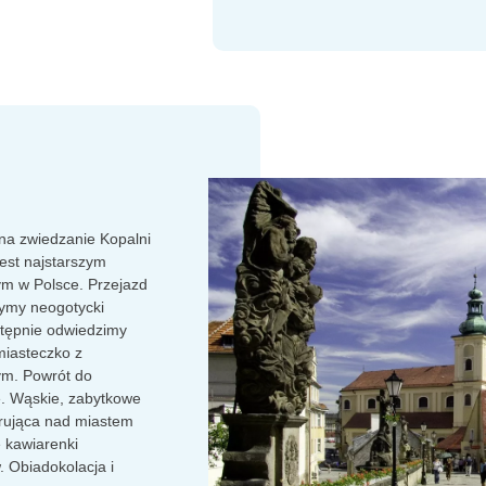
na zwiedzanie Kopalni
 jest najstarszym
ym w Polsce. Przejazd
zymy neogotycki
tępnie odwiedzimy
miasteczko z
ym. Powrót do
e. Wąskie, zabytkowe
górująca nad miastem
e kawiarenki
. Obiadokolacja i