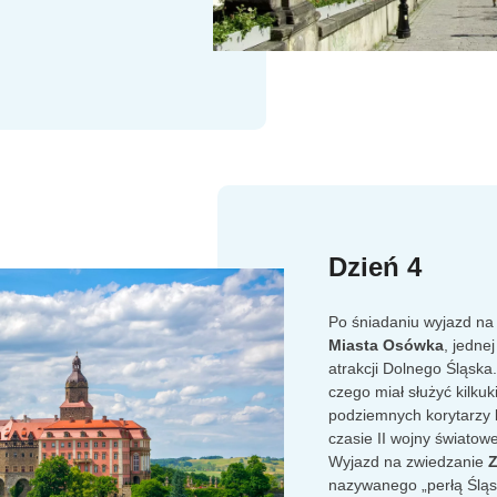
Dzień 4
Po śniadaniu wyjazd na
Miasta Osówka
, jedne
atrakcji Dolnego Śląska
czego miał służyć kilku
podziemnych korytarzy
czasie II wojny światow
Wyjazd na zwiedzanie
Z
nazywanego „perłą Śląs