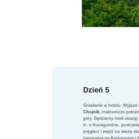
Dzień 5
Śniadanie w hotelu. Wyjazd
Chojnik
, malowniczo położ
góry. Będziemy mieli okazję
in. o Kunegundzie, postrzel
pręgierz i wejść na wieżę sk
panorama na Karkonosze i K