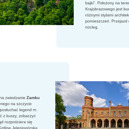
bajki”. Położony na ter
Krajobrazowego jest bu
różnymi stylami archite
pomieszczeń. Przejazd d
nocleg.
 na zwiedzanie
Zamku
onego na szczycie
 posłuchać legend m.
ać z kuszy, zobaczyć
ąd rozpościera się
otlinę Jeleniogórską.