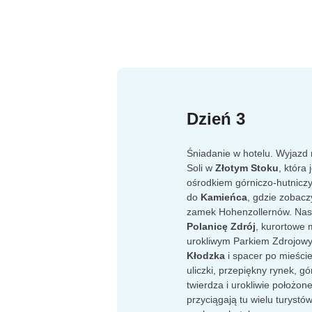
Dzień 3
Śniadanie w hotelu. Wyjazd 
Soli w
Złotym Stoku
, która
ośrodkiem górniczo-hutnicz
do
Kamieńca
, gdzie zobac
zamek Hohenzollernów. Nas
Polanicę Zdrój
, kurortowe 
urokliwym Parkiem Zdrojow
Kłodzka
i spacer po mieści
uliczki, przepiękny rynek, 
twierdza i urokliwie położon
przyciągają tu wielu turystów