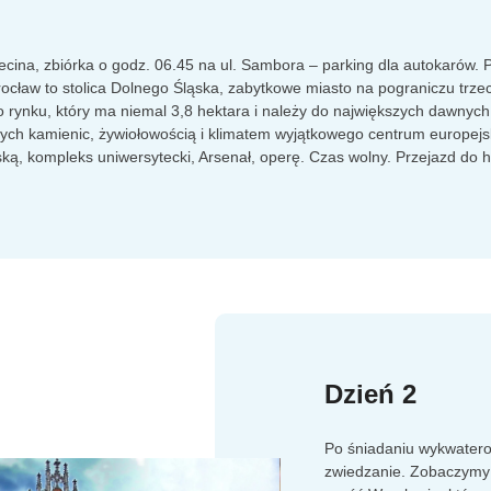
cina, zbiórka o godz. 06.45 na ul. Sambora – parking dla autokarów. 
cław to stolica Dolnego Śląska, zabytkowe miasto na pograniczu trzec
o rynku, który ma niemal 3,8 hektara i należy do największych dawnyc
ch kamienic, żywiołowością i klimatem wyjątkowego centrum europejski
jską, kompleks uniwersytecki, Arsenał, operę. Czas wolny. Przejazd do h
Dzień 2
Po śniadaniu wykwaterow
zwiedzanie. Zobaczymy 