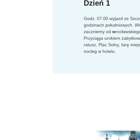
Dzień 1
Godz. 07.00 wyjazd ze Szcze
godzinach południowych. Wro
zaczniemy od
w
rocławskieg
Przyciąga urokiem zabytkowy
ratusz, Plac Solny, farę mie
nocleg w hotelu.