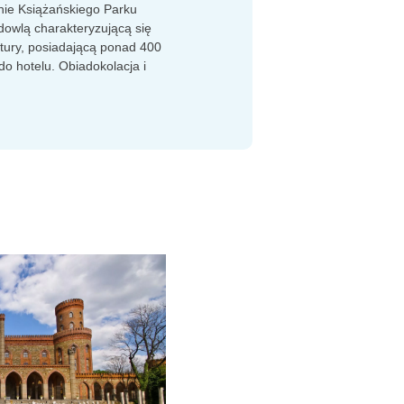
enie Książańskiego Parku
dowlą charakteryzującą się
ktury, posiadającą ponad 400
o hotelu. Obiadokolacja i