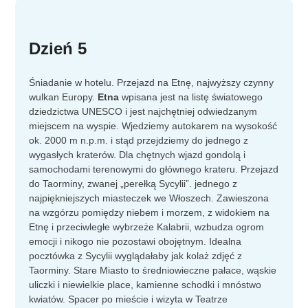
Dzień 5
Śniadanie w hotelu. Przejazd na Etnę, najwyższy czynny
wulkan Europy.
Etna
wpisana jest na listę światowego
dziedzictwa UNESCO i jest najchętniej odwiedzanym
miejscem na wyspie. Wjedziemy autokarem na wysokość
ok. 2000 m n.p.m. i stąd przejdziemy do jednego z
wygasłych kraterów. Dla chętnych wjazd gondolą i
samochodami terenowymi do głównego krateru. Przejazd
do Taorminy, zwanej „perełką Sycylii”. jednego z
najpiękniejszych miasteczek we Włoszech. Zawieszona
na wzgórzu pomiędzy niebem i morzem, z widokiem na
Etnę i przeciwległe wybrzeże Kalabrii, wzbudza ogrom
emocji i nikogo nie pozostawi obojętnym. Idealna
pocztówka z Sycylii wyglądałaby jak kolaż zdjęć z
Taorminy. Stare Miasto to średniowieczne pałace, wąskie
uliczki i niewielkie place, kamienne schodki i mnóstwo
kwiatów. Spacer po mieście i wizyta w Teatrze