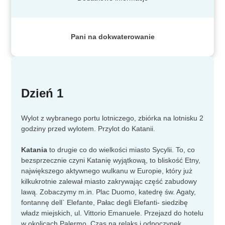
Pani na dokwaterowanie
Dzień 1
Wylot z wybranego portu lotniczego, zbiórka na lotnisku 2
godziny przed wylotem. Przylot do Katanii.
Katania
to drugie co do wielkości miasto Sycylii. To, co
bezsprzecznie czyni Katanię wyjątkową, to bliskość Etny,
największego aktywnego wulkanu w Europie, który już
kilkukrotnie zalewał miasto zakrywając część zabudowy
lawą. Zobaczymy m.in. Plac Duomo, katedrę św. Agaty,
fontannę dell` Elefante, Pałac degli Elefanti- siedzibę
władz miejskich, ul. Vittorio Emanuele. Przejazd do hotelu
w okolicach Palermo. Czas na relaks i odpoczynek.