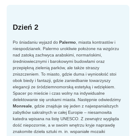
Dzień 2
Po śniadaniu wyjazd do
Palermo
, miasta kontrastów i
niespodzianek. Palermo urokliwie położone na wzgórzu
nad zatoką zachwyca arabskimi, normańskimi,
średniowiecznymi i barokowymi budowlami oraz
przepiękną zielenią parków, ale także straszy
zniszczeniem. To miasto, gdzie duma i wyniosłość stoi
obok biedy i fantazji, gdzie zaniedbanie towarzyszy
elegancji ze śródziemnomorską estetyką i wdziękiem.
Spacer po mieście i czas wolny na indywidualne
delektowanie się urokami miasta. Następnie odwiedzimy
Monreale
, gdzie znajduje się jeden z najwspanialszych
zabytków sakralnych w całej Europie – niesamowita
katedra wpisana na listę UNESCO. Z zewnątrz wygląda
dość niepozornie, a w swoim wnętrzu kryje naprawdę
znakomite dzieła sztuki m. in. wspaniałe mozaiki