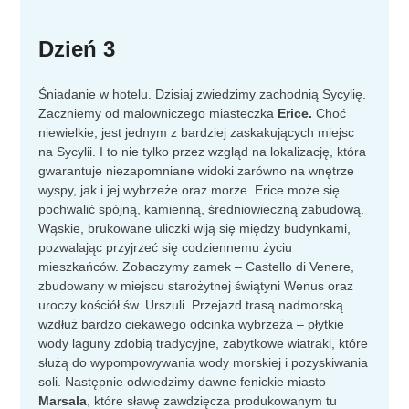
Dzień 3
Śniadanie w hotelu. Dzisiaj zwiedzimy zachodnią Sycylię.
Zaczniemy od malowniczego miasteczka
Erice.
Choć
niewielkie, jest jednym z bardziej zaskakujących miejsc
na Sycylii. I to nie tylko przez wzgląd na lokalizację, która
gwarantuje niezapomniane widoki zarówno na wnętrze
wyspy, jak i jej wybrzeże oraz morze. Erice może się
pochwalić spójną, kamienną, średniowieczną zabudową.
Wąskie, brukowane uliczki wiją się między budynkami,
pozwalając przyjrzeć się codziennemu życiu
mieszkańców. Zobaczymy zamek – Castello di Venere,
zbudowany w miejscu starożytnej świątyni Wenus oraz
uroczy kościół św. Urszuli. Przejazd trasą nadmorską
wzdłuż bardzo ciekawego odcinka wybrzeża – płytkie
wody laguny zdobią tradycyjne, zabytkowe wiatraki, które
służą do wypompowywania wody morskiej i pozyskiwania
soli. Następnie odwiedzimy dawne fenickie miasto
Marsala
, które sławę zawdzięcza produkowanym tu