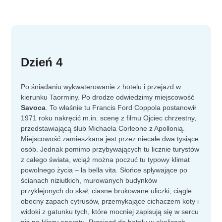
Dzień 4
Po śniadaniu wykwaterowanie z hotelu i przejazd w
kierunku Taorminy. Po drodze odwiedzimy miejscowość
Savoca
. To właśnie tu Francis Ford Coppola postanowił
1971 roku nakręcić m.in. scenę z filmu Ojciec chrzestny,
przedstawiającą ślub Michaela Corleone z Apollonią.
Miejscowość zamieszkana jest przez niecałe dwa tysiące
osób. Jednak pomimo przybywających tu licznie turystów
z całego świata, wciąż można poczuć tu typowy klimat
powolnego życia – la bella vita. Słońce spływające po
ścianach niziutkich, murowanych budynków
przyklejonych do skał, ciasne brukowane uliczki, ciągle
obecny zapach cytrusów, przemykające cichaczem koty i
widoki z gatunku tych, które mocniej zapisują się w sercu
niż na kliszy aparatu. Przejazd do hotelu w okolicach