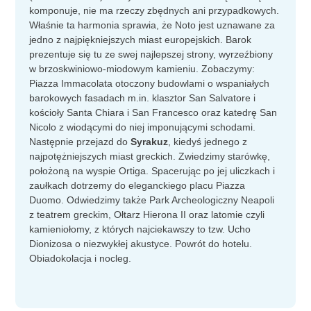
komponuje, nie ma rzeczy zbędnych ani przypadkowych.
Właśnie ta harmonia sprawia, że Noto jest uznawane za
jedno z najpiękniejszych miast europejskich. Barok
prezentuje się tu ze swej najlepszej strony, wyrzeźbiony
w brzoskwiniowo-miodowym kamieniu. Zobaczymy:
Piazza Immacolata otoczony budowlami o wspaniałych
barokowych fasadach m.in. klasztor San Salvatore i
kościoły Santa Chiara i San Francesco oraz katedrę San
Nicolo z wiodącymi do niej imponującymi schodami.
Następnie przejazd do
Syrakuz
, kiedyś jednego z
najpotężniejszych miast greckich. Zwiedzimy starówkę,
położoną na wyspie Ortiga. Spacerując po jej uliczkach i
zaułkach dotrzemy do eleganckiego placu Piazza
Duomo. Odwiedzimy także Park Archeologiczny Neapoli
z teatrem greckim, Ołtarz Hierona II oraz latomie czyli
kamieniołomy, z których najciekawszy to tzw. Ucho
Dionizosa o niezwykłej akustyce. Powrót do hotelu.
Obiadokolacja i nocleg.