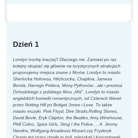
Dzień 1
Londyn trochę inaczej? Dlaczego nie. Zamiast po raz
kolejny skupiać się głównie na turystycznych atrakcjach
proponujemy miejsca znane z filmów. Londyn to miasto
Sherlocka Holmesa, Hitchcocka, Chaplina, Jamesa
Bonda, Harrego Pottera, Mony Pythonów…ale i prezesa
Ochodzkiego z polskiego filmu „Miś”. Londyn to miasto
angielskich komedii romantycznych, od Czterech Wesel
przez Notting Hill po Bridget Jones i Love. To także
miasto muzyki. Pink Floyd, Dire Straits,Rolling Stones,
David Bovie, Eryk Clapton, the Beatles, Amy Winehouse,
Phill Colins, Spice Girls, Sting I the Police…..A Jimmy
Hendrix, Wolfgang Amadeusz Mozart,czy Fryderyk
Chopin też przez chwilę tu byli, mieszkali I koncertowali.