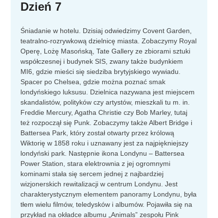
Dzień 7
Śniadanie w hotelu. Dzisiaj odwiedzimy Covent Garden,
teatralno-rozrywkową dzielnicę miasta. Zobaczymy Royal
Operę, Lożę Masońską, Tate Gallery ze zbiorami sztuki
współczesnej i budynek SIS, zwany także budynkiem
MI6, gdzie mieści się siedziba brytyjskiego wywiadu.
Spacer po Chelsea, gdzie można poznać smak
londyńskiego luksusu. Dzielnica nazywana jest miejscem
skandalistów, polityków czy artystów, mieszkali tu m. in.
Freddie Mercury, Agatha Christie czy Bob Marley, tutaj
też rozpoczął się Punk. Zobaczymy także Albert Bridge i
Battersea Park, który został otwarty przez królową
Wiktorię w 1858 roku i uznawany jest za najpiękniejszy
londyński park. Następnie ikona Londynu – Battersea
Power Station, stara elektrownia z jej ogromnymi
kominami stała się sercem jednej z najbardziej
wizjonerskich rewitalizacji w centrum Londynu. Jest
charakterystycznym elementem panoramy Londynu, była
tłem wielu filmów, teledysków i albumów. Pojawiła się na
przykład na okładce albumu „Animals” zespołu Pink