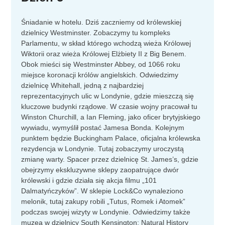
Śniadanie w hotelu. Dziś zaczniemy od królewskiej
dzielnicy Westminster. Zobaczymy tu kompleks
Parlamentu, w skład którego wchodzą wieża Królowej
Wiktorii oraz wieża Królowej Elżbiety II z Big Benem.
Obok mieści się Westminster Abbey, od 1066 roku
miejsce koronacji królów angielskich. Odwiedzimy
dzielnicę Whitehall, jedną z najbardziej
reprezentacyjnych ulic w Londynie, gdzie mieszczą się
kluczowe budynki rządowe. W czasie wojny pracował tu
Winston Churchill, a Ian Fleming, jako oficer brytyjskiego
wywiadu, wymyślił postać Jamesa Bonda. Kolejnym
punktem będzie Buckingham Palace, oficjalna królewska
rezydencja w Londynie. Tutaj zobaczymy uroczystą
zmianę warty. Spacer przez dzielnicę St. James’s, gdzie
obejrzymy ekskluzywne sklepy zaopatrujące dwór
królewski i gdzie działa się akcja filmu „101
Dalmatyńczyków”. W sklepie Lock&Co wynaleziono
melonik, tutaj zakupy robili „Tutus, Romek i Atomek”
podczas swojej wizyty w Londynie. Odwiedzimy także
muzea w dzielnicy South Kensington: Natural History