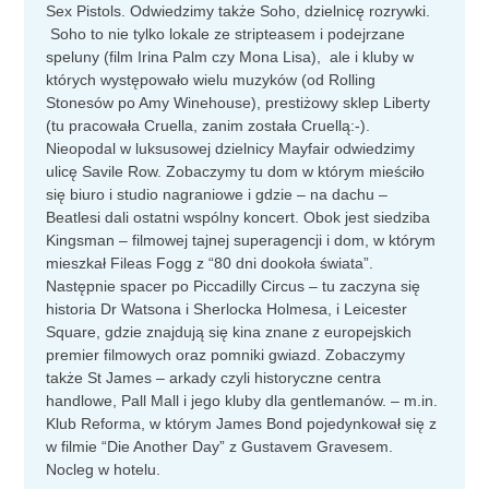
Sex Pistols. Odwiedzimy także Soho, dzielnicę rozrywki.
Soho to nie tylko lokale ze stripteasem i podejrzane
speluny (film Irina Palm czy Mona Lisa), ale i kluby w
których występowało wielu muzyków (od Rolling
Stonesów po Amy Winehouse), prestiżowy sklep Liberty
(tu pracowała Cruella, zanim została Cruellą:-).
Nieopodal w luksusowej dzielnicy Mayfair odwiedzimy
ulicę Savile Row. Zobaczymy tu dom w którym mieściło
się biuro i studio nagraniowe i gdzie – na dachu –
Beatlesi dali ostatni wspólny koncert. Obok jest siedziba
Kingsman – filmowej tajnej superagencji i dom, w którym
mieszkał Fileas Fogg z “80 dni dookoła świata”.
Następnie spacer po Piccadilly Circus – tu zaczyna się
historia Dr Watsona i Sherlocka Holmesa, i Leicester
Square, gdzie znajdują się kina znane z europejskich
premier filmowych oraz pomniki gwiazd. Zobaczymy
także St James – arkady czyli historyczne centra
handlowe, Pall Mall i jego kluby dla gentlemanów. – m.in.
Klub Reforma, w którym James Bond pojedynkował się z
w filmie “Die Another Day” z Gustavem Gravesem.
Nocleg w hotelu.