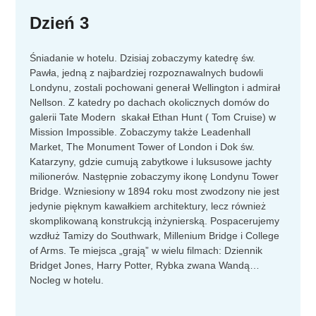
Dzień 3
Śniadanie w hotelu. Dzisiaj zobaczymy katedrę św.
Pawła, jedną z najbardziej rozpoznawalnych budowli
Londynu, zostali pochowani generał Wellington i admirał
Nellson. Z katedry po dachach okolicznych domów do
galerii Tate Modern skakał Ethan Hunt ( Tom Cruise) w
Mission Impossible. Zobaczymy także Leadenhall
Market, The Monument Tower of London i Dok św.
Katarzyny, gdzie cumują zabytkowe i luksusowe jachty
milionerów. Następnie zobaczymy ikonę Londynu Tower
Bridge. Wzniesiony w 1894 roku most zwodzony nie jest
jedynie pięknym kawałkiem architektury, lecz również
skomplikowaną konstrukcją inżynierską. Pospacerujemy
wzdłuż Tamizy do Southwark, Millenium Bridge i College
of Arms. Te miejsca „grają” w wielu filmach: Dziennik
Bridget Jones, Harry Potter, Rybka zwana Wandą…
Nocleg w hotelu.