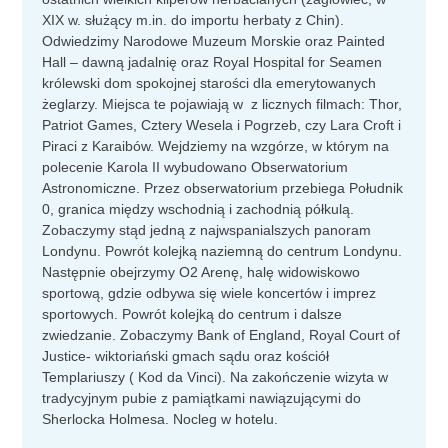
XIX w. służący m.in. do importu herbaty z Chin).
Odwiedzimy Narodowe Muzeum Morskie oraz Painted
Hall – dawną jadalnię oraz Royal Hospital for Seamen
królewski dom spokojnej starości dla emerytowanych
żeglarzy. Miejsca te pojawiają w z licznych filmach: Thor,
Patriot Games, Cztery Wesela i Pogrzeb, czy Lara Croft i
Piraci z Karaibów. Wejdziemy na wzgórze, w którym na
polecenie Karola II wybudowano Obserwatorium
Astronomiczne. Przez obserwatorium przebiega Południk
0, granica między wschodnią i zachodnią półkulą.
Zobaczymy stąd jedną z najwspanialszych panoram
Londynu. Powrót kolejką naziemną do centrum Londynu.
Następnie obejrzymy O2 Arenę, halę widowiskowo
sportową, gdzie odbywa się wiele koncertów i imprez
sportowych. Powrót kolejką do centrum i dalsze
zwiedzanie. Zobaczymy Bank of England, Royal Court of
Justice- wiktoriański gmach sądu oraz kościół
Templariuszy ( Kod da Vinci). Na zakończenie wizyta w
tradycyjnym pubie z pamiątkami nawiązującymi do
Sherlocka Holmesa. Nocleg w hotelu.