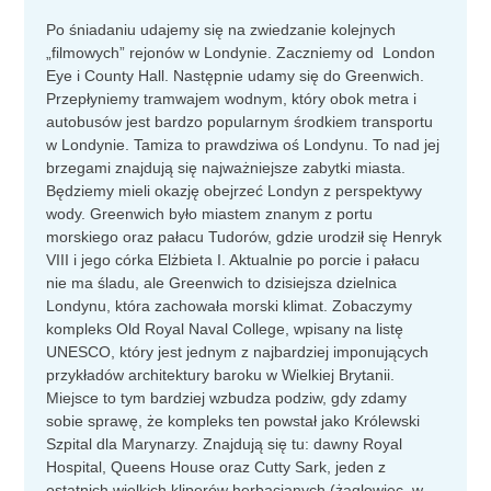
Po śniadaniu udajemy się na zwiedzanie kolejnych
„filmowych” rejonów w Londynie. Zaczniemy od London
Eye i County Hall. Następnie udamy się do Greenwich.
Przepłyniemy tramwajem wodnym, który obok metra i
autobusów jest bardzo popularnym środkiem transportu
w Londynie. Tamiza to prawdziwa oś Londynu. To nad jej
brzegami znajdują się najważniejsze zabytki miasta.
Będziemy mieli okazję obejrzeć Londyn z perspektywy
wody. Greenwich było miastem znanym z portu
morskiego oraz pałacu Tudorów, gdzie urodził się Henryk
VIII i jego córka Elżbieta I. Aktualnie po porcie i pałacu
nie ma śladu, ale Greenwich to dzisiejsza dzielnica
Londynu, która zachowała morski klimat. Zobaczymy
kompleks Old Royal Naval College, wpisany na listę
UNESCO, który jest jednym z najbardziej imponujących
przykładów architektury baroku w Wielkiej Brytanii.
Miejsce to tym bardziej wzbudza podziw, gdy zdamy
sobie sprawę, że kompleks ten powstał jako Królewski
Szpital dla Marynarzy. Znajdują się tu: dawny Royal
Hospital, Queens House oraz Cutty Sark, jeden z
ostatnich wielkich kliperów herbacianych (żaglowiec, w