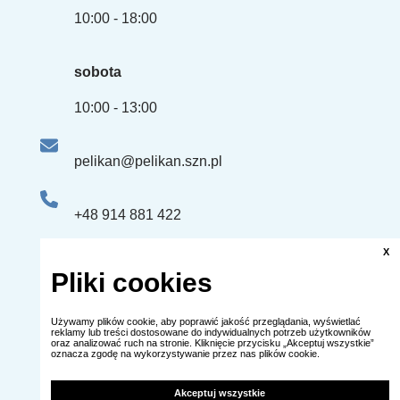
10:00 - 18:00
sobota
10:00 - 13:00
pelikan@pelikan.szn.pl
+48 914 881 422
+48 661 507 863
X
Pliki cookies
ul. Edmunda Bałuki 2 lok.U3
Używamy plików cookie, aby poprawić jakość przeglądania, wyświetlać
reklamy lub treści dostosowane do indywidualnych potrzeb użytkowników
(dawna ulica Obrońców Stalingradu)
oraz analizować ruch na stronie. Kliknięcie przycisku „Akceptuj wszystkie”
oznacza zgodę na wykorzystywanie przez nas plików cookie.
70-406 Szczecin
Akceptuj wszystkie