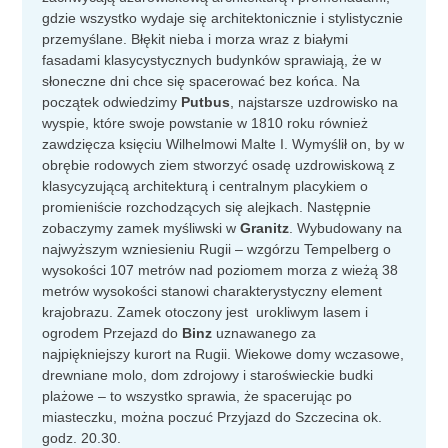
gdzie wszystko wydaje się architektonicznie i stylistycznie
przemyślane. Błękit nieba i morza wraz z białymi
fasadami klasycystycznych budynków sprawiają, że w
słoneczne dni chce się spacerować bez końca. Na
początek odwiedzimy
Putbus
, najstarsze uzdrowisko na
wyspie, które swoje powstanie w 1810 roku również
zawdzięcza księciu Wilhelmowi Malte I. Wymyślił on, by w
obrębie rodowych ziem stworzyć osadę uzdrowiskową z
klasycyzującą architekturą i centralnym placykiem o
promieniście rozchodzących się alejkach. Następnie
zobaczymy zamek myśliwski w
Granitz
. Wybudowany na
najwyższym wzniesieniu Rugii – wzgórzu Tempelberg o
wysokości 107 metrów nad poziomem morza z wieżą 38
metrów wysokości stanowi charakterystyczny element
krajobrazu. Zamek otoczony jest urokliwym lasem i
ogrodem Przejazd do
Binz
uznawanego za
najpiękniejszy kurort na Rugii. Wiekowe domy wczasowe,
drewniane molo, dom zdrojowy i staroświeckie budki
plażowe – to wszystko sprawia, że spacerując po
miasteczku, można poczuć Przyjazd do Szczecina ok.
godz. 20.30.