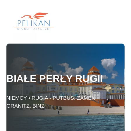
Skip
to
content
BIAŁE PERŁY RUGII
NIEMCY • RUGIA - PUTBUS, ZAMEK
GRANITZ, BINZ