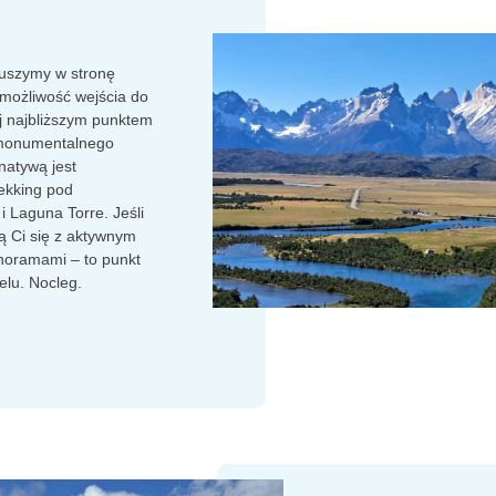
uszymy w stronę
 możliwość wejścia do
j najbliższym punktem
monumentalnego
rnatywą jest
rekking pod
i Laguna Torre. Jeśli
ą Ci się z aktywnym
noramami – to punkt
elu. Nocleg.