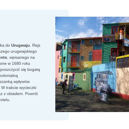
zka do
Urugwaju
. Rejs
szego urugwajskiego
ento
, wpisanego na
żone w 1680 roku
poszczycić się bogatą
kolonialną
ieszanką wpływów
. W trakcie wycieczki
raz z obiadem. Powrót
otelu.