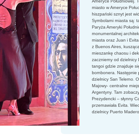
Ameryce Południowej. To
miasto w Ameryce Połud
hiszpański sznyt jest w
Symbolami miasta są: t
Paryża Ameryki Południ
monumentalnej architek
miasta oraz Juan i Evit
z Buenos Aires, kusząc
mieszankę chaosu i dek
zaczniemy od dzielnicy 
tangoi gdzie znajduje si
bombonera. Następnie p
dzielnicy San Telemo. 
Majowy- centralne miej
Argentyny. Tam zobaczy
Prezydencki – słynny C
przemawiała Evita. Wie
dzielnicy Puerto Madero