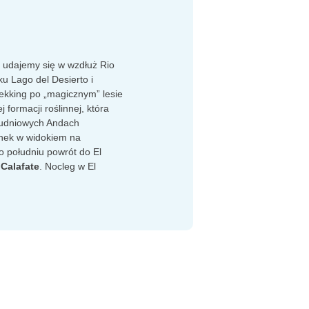
 udajemy się w wzdłuż Rio
ku Lago del Desierto i
trekking po „magicznym” lesie
 formacji roślinnej, która
łudniowych Andach
nek w widokiem na
o południu powrót do El
 Calafate
. Nocleg w El