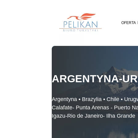
Skip
to
content
OFERTA
ARGENTYNA-UR
Argentyna • Brazylia • Chile • Urug
Calafate- Punta Arenas - Puerto N
Igazu-Rio de Janeiro- Ilha Grande