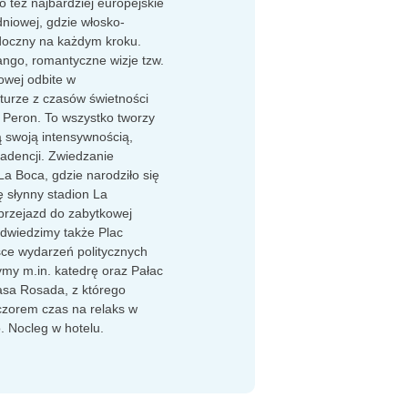
 też najbardziej europejskie
niowej, gdzie włosko-
idoczny na każdym kroku.
ango, romantyczne wizje tzw.
owej odbite w
turze z czasów świetności
a Peron. To wszystko tworzy
ą swoją intensywnością,
adencji. Zwiedzanie
La Boca, gdzie narodziło się
ę słynny stadion La
rzejazd do zabytkowej
Odwiedzimy także Plac
sce wydarzeń politycznych
my m.in. katedrę oraz Pałac
asa Rosada, z którego
czorem czas na relaks w
. Nocleg w hotelu.