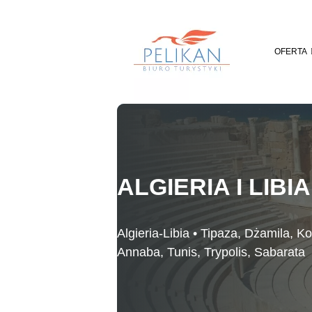
Skip
to
content
OFERTA
ALGIERIA I LIBIA
Algieria-Libia • Tipaza, Dżamila, K
Annaba, Tunis, Trypolis, Sabarata