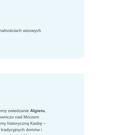
rmalnościach wizowych
iemy zwiedzanie
Algieru
,
owniczo nad Morzem
my historyczną Kasbę –
, tradycyjnych domów i