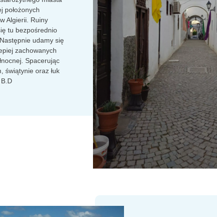
ej położonych
 Algierii. Ruiny
 się tu bezpośrednio
Następnie udamy się
lepiej zachowanych
łnocnej. Spacerując
 świątynie oraz łuk
. B.D