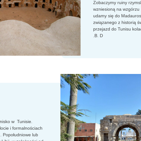
Zobaczymy ruiny rzymsk
wzniesioną na wzgórzu
udamy się do Madauros
związanego z historią 
przejazd do Tunisu kolac
.B. D
tnisko w Tunisie.
locie i formalnościach
u. Popołudniowe lub