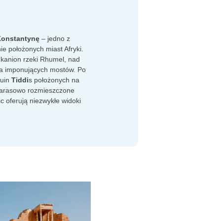
onstantynę
– jedno z
ie położonych miast Afryki.
 kanion rzeki Rhumel, nad
ka imponujących mostów. Po
ruin
Tiddi
s położonych na
Tarasowo rozmieszczone
c oferują niezwykłe widoki