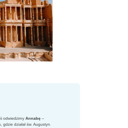
rii odwiedzimy
Annabę
–
, gdzie działał św. Augustyn.