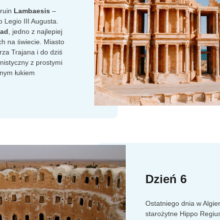
 ruin
Lambaesis
–
Legio III Augusta.
ad
, jedno z najlepiej
h na świecie. Miasto
za Trajana i do dziś
nistyczny z prostymi
lnym łukiem
Dzień 6
Ostatniego dnia w Algie
starożytne Hippo Regius