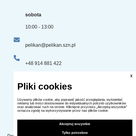
sobota
10:00 - 13:00
pelikan@pelikan.szn.pl
+48 914 881 422
+48 661 507 863
X
Pliki cookies
ul. Edmunda Bałuki 2 lok.U3
Używamy plików cookie, aby poprawić jakość przeglądania, wyświetlać
reklamy lub treści dostosowane do indywidualnych potrzeb użytkowników
(dawna ulica Obrońców Stalingradu)
oraz analizować ruch na stronie. Kliknięcie przycisku „Akceptuj wszystkie”
oznacza zgodę na wykorzystywanie przez nas plików cookie.
70-406 Szczecin
Akceptuj wszystkie
Tylko potrzebne