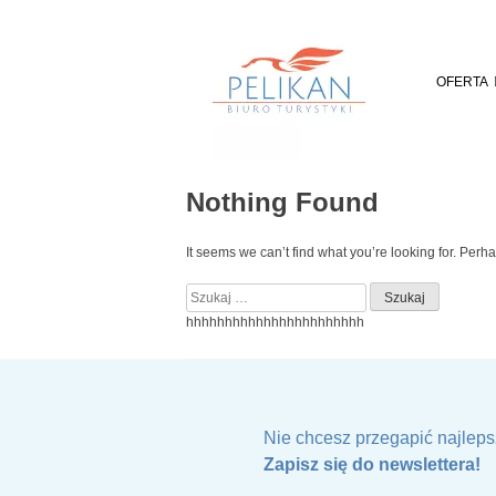
Skip
to
content
OFERTA
Nothing Found
It seems we can’t find what you’re looking for. Perh
Szukaj:
hhhhhhhhhhhhhhhhhhhhhhh
Nie chcesz przegapić najleps
Zapisz się do newslettera!