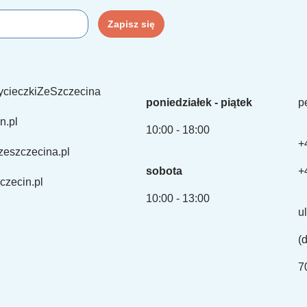
ycieczkiZeSzczecina
poniedziałek - piątek
p
n.pl
10:00 - 18:00
+
zeszczecina.pl
sobota
+
czecin.pl
10:00 - 13:00
u
(
7