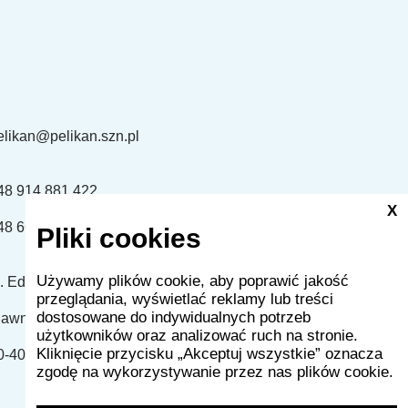
elikan@pelikan.szn.pl
48 914 881 422
X
48 661 507 863
Pliki cookies
Używamy plików cookie, aby poprawić jakość
l. Edmunda Bałuki 2 lok.U3
przeglądania, wyświetlać reklamy lub treści
dostosowane do indywidualnych potrzeb
dawna ulica Obrońców Stalingradu)
użytkowników oraz analizować ruch na stronie.
Kliknięcie przycisku „Akceptuj wszystkie” oznacza
0-406 Szczecin
zgodę na wykorzystywanie przez nas plików cookie.