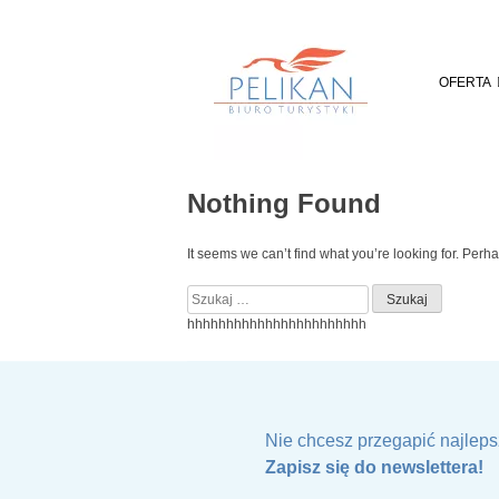
Skip
to
content
OFERTA
Nothing Found
It seems we can’t find what you’re looking for. Perh
Szukaj:
hhhhhhhhhhhhhhhhhhhhhhh
Nie chcesz przegapić najleps
Zapisz się do newslettera!