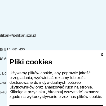
elikan@pelikan.szn.pl
48 914 881 422
X
48 661 507 863
Pliki cookies
Używamy plików cookie, aby poprawić jakość
l. Edmunda Bałuki 2 lok.U3
przeglądania, wyświetlać reklamy lub treści
dostosowane do indywidualnych potrzeb
dawna ulica Obrońców Stalingradu)
użytkowników oraz analizować ruch na stronie.
Kliknięcie przycisku „Akceptuj wszystkie” oznacza
0-406 Szczecin
zgodę na wykorzystywanie przez nas plików cookie.