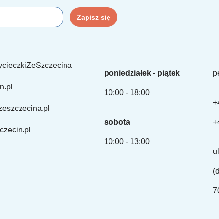
ycieczkiZeSzczecina
poniedziałek - piątek
p
n.pl
10:00 - 18:00
+
zeszczecina.pl
sobota
+
czecin.pl
10:00 - 13:00
u
(
7