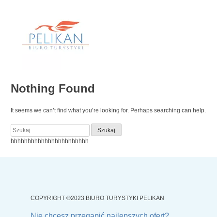
Skip
to
content
Nothing Found
It seems we can’t find what you’re looking for. Perhaps searching can help.
Szukaj:
hhhhhhhhhhhhhhhhhhhhhhh
COPYRIGHT ®2023 BIURO TURYSTYKI PELIKAN
Nie chcesz przegapić najlepszych ofert?