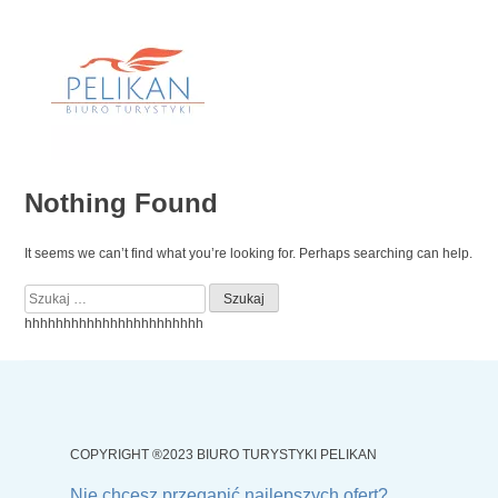
Skip
to
content
Nothing Found
It seems we can’t find what you’re looking for. Perhaps searching can help.
Szukaj:
hhhhhhhhhhhhhhhhhhhhhhh
COPYRIGHT ®2023 BIURO TURYSTYKI PELIKAN
Nie chcesz przegapić najlepszych ofert?