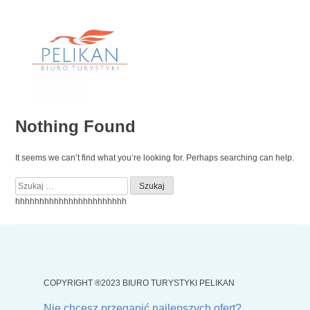
Skip
to
content
Nothing Found
It seems we can’t find what you’re looking for. Perhaps searching can help.
Szukaj:
hhhhhhhhhhhhhhhhhhhhhhh
COPYRIGHT ®2023 BIURO TURYSTYKI PELIKAN
Nie chcesz przegapić najlepszych ofert?