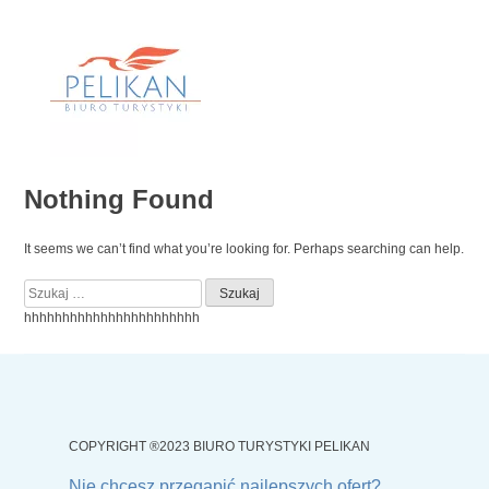
Skip
to
content
Nothing Found
It seems we can’t find what you’re looking for. Perhaps searching can help.
Szukaj:
hhhhhhhhhhhhhhhhhhhhhhh
COPYRIGHT ®2023 BIURO TURYSTYKI PELIKAN
Nie chcesz przegapić najlepszych ofert?