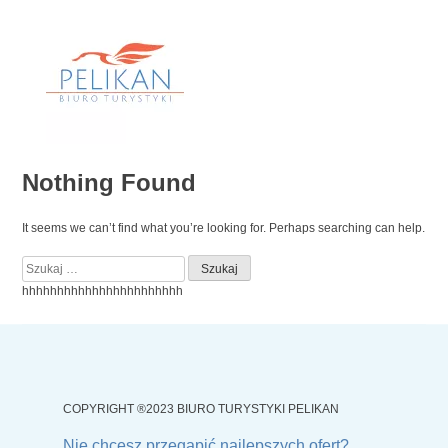
Skip
to
content
Nothing Found
It seems we can’t find what you’re looking for. Perhaps searching can help.
Szukaj:
hhhhhhhhhhhhhhhhhhhhhhh
COPYRIGHT ®2023 BIURO TURYSTYKI PELIKAN
Nie chcesz przegapić najlepszych ofert?