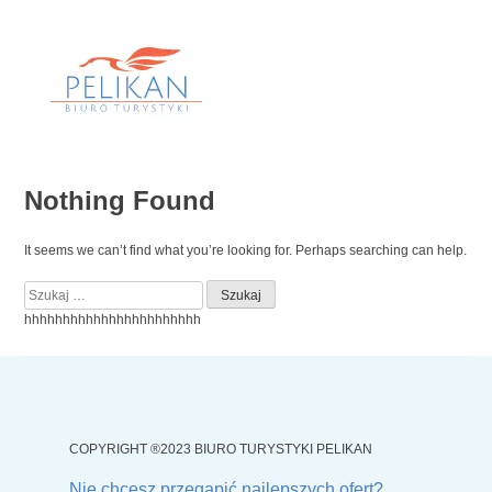
Skip
to
content
Nothing Found
It seems we can’t find what you’re looking for. Perhaps searching can help.
Szukaj:
hhhhhhhhhhhhhhhhhhhhhhh
COPYRIGHT ®2023 BIURO TURYSTYKI PELIKAN
Nie chcesz przegapić najlepszych ofert?