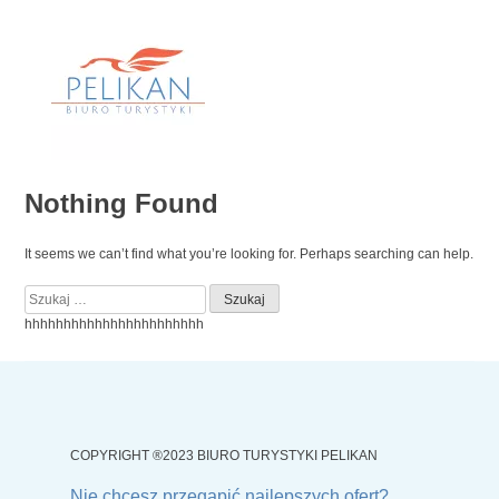
Skip
to
content
Nothing Found
It seems we can’t find what you’re looking for. Perhaps searching can help.
Szukaj:
hhhhhhhhhhhhhhhhhhhhhhh
COPYRIGHT ®2023 BIURO TURYSTYKI PELIKAN
Nie chcesz przegapić najlepszych ofert?