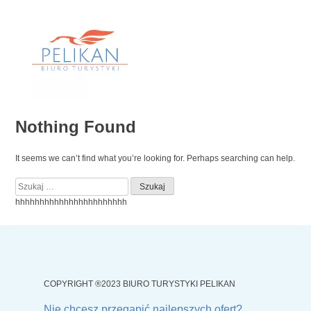
Skip
to
content
Nothing Found
It seems we can’t find what you’re looking for. Perhaps searching can help.
Szukaj:
hhhhhhhhhhhhhhhhhhhhhhh
COPYRIGHT ®2023 BIURO TURYSTYKI PELIKAN
Nie chcesz przegapić najlepszych ofert?