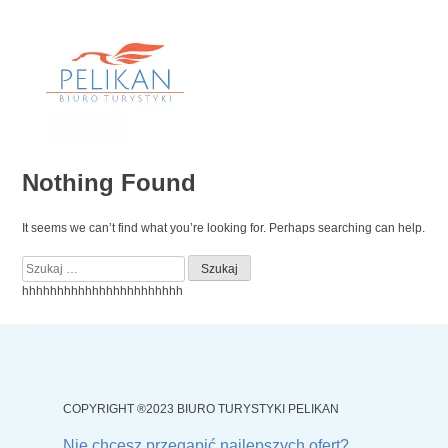
Skip
to
content
Nothing Found
It seems we can’t find what you’re looking for. Perhaps searching can help.
Szukaj:
hhhhhhhhhhhhhhhhhhhhhhh
COPYRIGHT ®2023 BIURO TURYSTYKI PELIKAN
Nie chcesz przegapić najlepszych ofert?