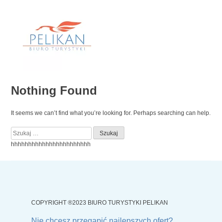
Skip
to
content
Nothing Found
It seems we can’t find what you’re looking for. Perhaps searching can help.
Szukaj:
hhhhhhhhhhhhhhhhhhhhhhh
COPYRIGHT ®2023 BIURO TURYSTYKI PELIKAN
Nie chcesz przegapić najlepszych ofert?