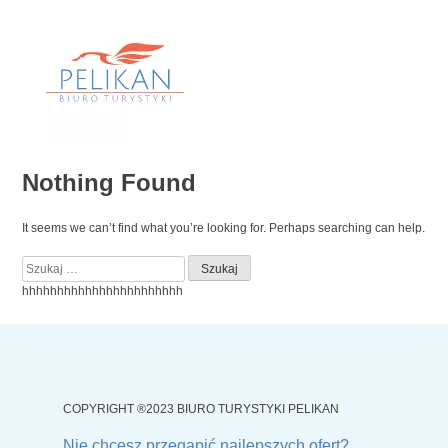
Skip
to
content
Nothing Found
It seems we can’t find what you’re looking for. Perhaps searching can help.
Szukaj:
hhhhhhhhhhhhhhhhhhhhhhh
COPYRIGHT ®2023 BIURO TURYSTYKI PELIKAN
Nie chcesz przegapić najlepszych ofert?