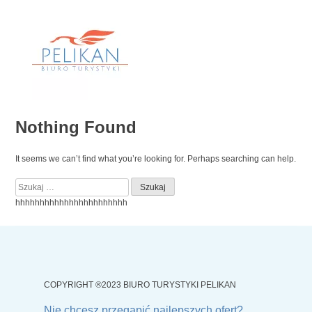
Skip
to
content
Nothing Found
It seems we can’t find what you’re looking for. Perhaps searching can help.
Szukaj:
hhhhhhhhhhhhhhhhhhhhhhh
COPYRIGHT ®2023 BIURO TURYSTYKI PELIKAN
Nie chcesz przegapić najlepszych ofert?