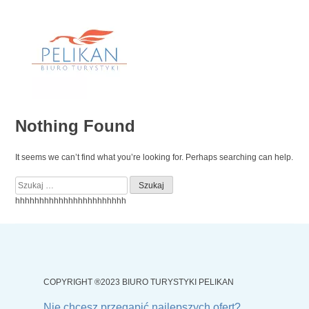
Skip
to
content
Nothing Found
It seems we can’t find what you’re looking for. Perhaps searching can help.
Szukaj:
hhhhhhhhhhhhhhhhhhhhhhh
COPYRIGHT ®2023 BIURO TURYSTYKI PELIKAN
Nie chcesz przegapić najlepszych ofert?